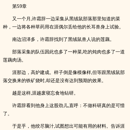
第59章
又一个月,许霜辞一边采集从黑绒鼠部落那里知道的菜
种，一边将各种草药用在涯偶尔丢给他的长耳兽身上试验。
南边沼泽多，许霜辞找到了黑绒鼠兽人说的莲藕。
部落采集的队伍因此也多了一种菜,吃的炖肉也多了一道
莲藕肉汤。
涯那边，高炉建成。样子倒是像模像样,但等跟黑绒鼠部
落交换来的铁矿烧时,却还是没有达到预期的效果。
越是这样,涯越废寝忘食地钻研。
许霜辞看到他身上这股劲儿,直呼：不做科研真的是可惜
了。
于是乎，他绞尽脑汁,试图想出可能有用的材料。告诉涯