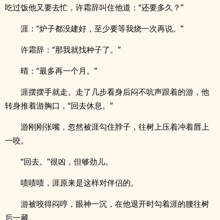
吃过饭他又要去忙，许霜辞叫住他道：“还要多久？”
涯：“炉子都没建好，至少要等我烧一次再说。”
许霜辞：“那我就找种子了。”
晴：“最多再一个月。”
涯摆摆手就走。走了几步看身后闷不吭声跟着的游，他
转身推着游胸口，“回去休息。”
游刚刚张嘴，忽然被涯勾住脖子，往树上压着冲着唇上
一咬。
“回去。”很凶，但够劲儿。
啧啧啧，涯原来是这样对伴侣的。
游被咬得闷哼，眼神一沉，在他退开时勾着涯的腰往树
后一藏。