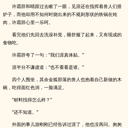
许霜辞和晴跟过去瞅了一眼，见涯还在指挥着兽人们搭
炉子，而他却用不知何时烧出来的不规则形状的铁锅在炖
肉，许霜辞心里一乐呵。
看完他们先回去洗澡补觉，睡舒服了起来，又有现成的
食物吃。
许霜辞夸了一句：“我们涯真体贴。”
涯半分不谦虚道：“也不看看是谁。”
四个人围坐，其余金狐部落的兽人也抱着自己新做的木
碗，吃得面红色润，一脸满足。
“材料找得怎么样？”
“还不知道。”
外面的事儿游刚刚已经告诉过涯了，他也没再问。匆匆