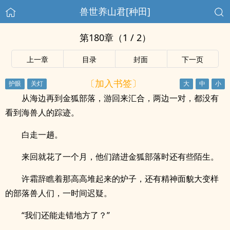
兽世养山君[种田]
第180章（1 / 2）
上一章
目录
封面
下一页
〔加入书签〕
从海边再到金狐部落，游回来汇合，两边一对，都没有
看到海兽人的踪迹。
白走一趟。
来回就花了一个月，他们踏进金狐部落时还有些陌生。
许霜辞瞧着那高高堆起来的炉子，还有精神面貌大变样
的部落兽人们，一时间迟疑。
“我们还能走错地方了？”