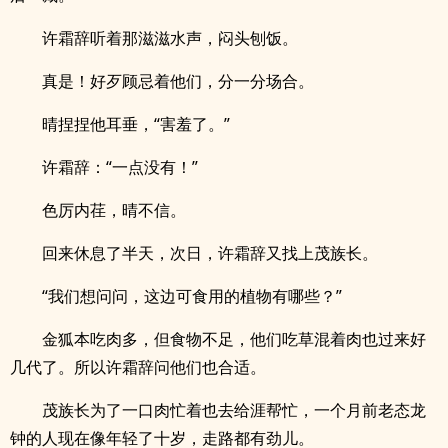
许霜辞听着那滋滋水声，闷头刨饭。
真是！好歹顾忌着他们，分一分场合。
晴捏捏他耳垂，“害羞了。”
许霜辞：“一点没有！”
色厉内荏，晴不信。
回来休息了半天，次日，许霜辞又找上茂族长。
“我们想问问，这边可食用的植物有哪些？”
金狐本吃肉多，但食物不足，他们吃草混着肉也过来好
几代了。所以许霜辞问他们也合适。
茂族长为了一口肉忙着也去给涯帮忙，一个月前老态龙
钟的人现在像年轻了十岁，走路都有劲儿。