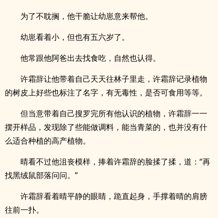
为了不耽搁，他干脆让幼崽意来帮他。
幼崽看着小，但也有五六岁了。
他常跟他阿爸出去找食吃，自然也认得。
许霜辞让他带着自己天天往林子里走，许霜辞记录植物
的树皮上好些也标注了名字，有无毒性，是否可食用等等。
但当意带着自己搜罗完所有他认识的植物，许霜辞一一
摆开样品，发现除了些能做调料，能当青菜的，也并没有什
么适合种植的高产植物。
晴看不过他沮丧模样，捧着许霜辞的脸揉了揉，道：“再
找黑绒鼠部落问问。”
许霜辞看着晴平静的眼睛，跪直起身，手撑着晴的肩膀
往前一扑。