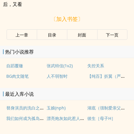
后，又看
〔加入书签〕
上一章
目录
封面
下一页
热门小说推荐
自蹈覆辙
张武特佳(1v2)
失控关系
【纯百】折翼（严厉上司是小鸟）
BG肉文随笔
人不弱智时
最近入库小说
替身演员的洗白之路(nph)
湖底（强制爱亲父女）
玉娘(nph)
我们如何成为孤岛（异国，NPH）
漂亮炮灰如此惹人怜爱
彼生［母子H］