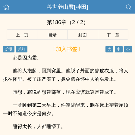
兽世养山君[种田]
第186章（2 / 2）
上一页
目录
封面
下一章
〔加入书签〕
都是因为霜。
他将人抱起，回到窝里。他脱了外面的兽皮衣服，将人
拢在怀里。被子压严实了，鼻尖蹭在怀中人的头发上。
晴想，霜说的想建部落，现在应该就算是建成了。
一觉睡到第二天早上，许霜辞醒来，躺在床上望着屋顶
一时不知道今夕是何夕。
睡得太长，人都睡懵了。