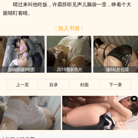
晴过来叫他吃饭，许霜辞听见声儿脑袋一歪，睁着个大
眼睛盯着晴。
〔加入书签〕
x
上一页
目录
封面
下一章
x