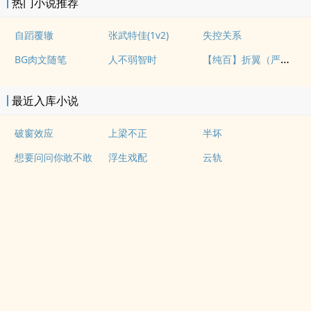
热门小说推荐
自蹈覆辙
张武特佳(1v2)
失控关系
【纯百】折翼（严厉上司是小鸟）
BG肉文随笔
人不弱智时
最近入库小说
破窗效应
上梁不正
半坏
想要问问你敢不敢
浮生戏配
云轨