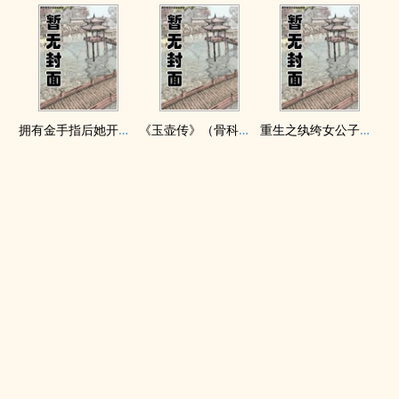
拥有金手指后她开始为所欲为（nph）
《玉壶传》（骨科）（兄妹）（np）
重生之纨绔女公子（NPH）