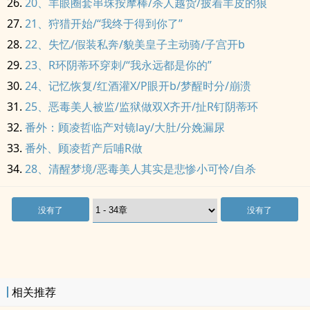
20、羊眼圈套串珠按摩棒/杀人越货/披着羊皮的狼
21、狩猎开始/“我终于得到你了”
22、失忆/假装私奔/貌美皇子主动骑/子宫开b
23、R环阴蒂环穿刺/“我永远都是你的”
24、记忆恢复/红酒灌X/P眼开b/梦醒时分/崩溃
25、恶毒美人被监/监狱做双X齐开/扯R钉阴蒂环
番外：顾凌哲临产对镜lay/大肚/分娩漏尿
番外、顾凌哲产后哺R做
28、清醒梦境/恶毒美人其实是悲惨小可怜/自杀
没有了
没有了
相关推荐