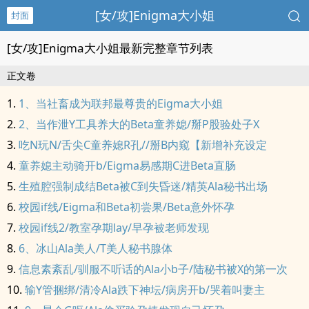
[女/攻]Enigma大小姐
封面
[女/攻]Enigma大小姐最新完整章节列表
正文卷
1、当社畜成为联邦最尊贵的Eigma大小姐
2、当作泄Y工具养大的Beta童养媳/掰P股验处子X
吃N玩N/舌尖C童养媳R孔//掰B内窥【新增补充设定
童养媳主动骑开b/Eigma易感期C进Beta直肠
生殖腔强制成结Beta被C到失昏迷/精英Ala秘书出场
校园if线/Eigma和Beta初尝果/Beta意外怀孕
校园if线2/教室孕期lay/早孕被老师发现
6、冰山Ala美人/T美人秘书腺体
信息素紊乱/驯服不听话的Ala小b子/陆秘书被X的第一次
输Y管捆绑/清冷Ala跌下神坛/病房开b/哭着叫妻主