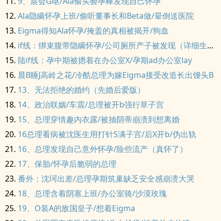
9、晨会G呕/Ala偷买验孕棒发现自己怀孕
Ala隐瞒怀孕上班/偷听董事长和Beta做/晕倒送医院
Eigma得知Ala怀孕/掩盖的真相被揭开/狗血
if线：绑束腹带隐瞒怀孕/公司厕所产子被发现（详细生产描写
陆if线：孕中期被摁着在办公室X/孕期ad办公室lay
晨B睡J高岭之花/冷酷总理为嫁Eigma接受改造长出馒头B
13、无法拒绝的婚约（先婚后爱版）
14、政治联姻/车震/总理被开b强行草子宫
15、总理穿情趣内衣露/被抽阴蒂崩溃到想离婚
16总理看病被沈医生用打针S满子宫/后X开b/伪出轨
16、总理发现自己意外怀孕/险些流产（真怀了）
17、保胎/怀孕后脆弱的总理
番外：沈珂出差/总理孕期筑巢缺乏安全感崩溃大哭
18、总理含着阴塞上班/办公室骑/沙漠玫瑰
19、O装A的敌国皇子/想着Eigma